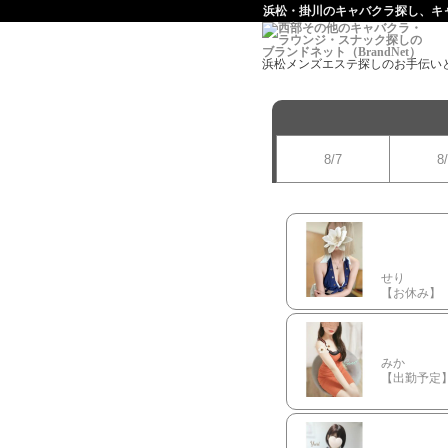
浜松・掛川のキャバクラ探し、キャバ
浜松メンズエステ探しのお手伝い
8/7
8
せり
【お休み
みか
【出勤予定】 1