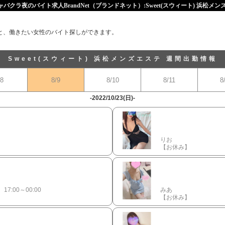
クラ夜のバイト求人BrandNet（ブランドネット）:Sweet(スウィート) 浜松メ
と、働きたい女性のバイト探しができます。
Sweet(スウィート) 浜松メンズエステ 週間出勤情報
/8
8/9
8/10
8/11
8
-2022/10/23(日)-
りお
】
【お休み】
7:00～00:00
みあ
【お休み】