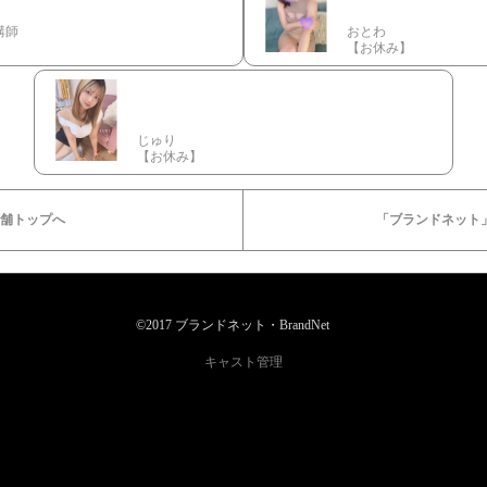
講師
おとわ
】
【お休み】
じゅり
【お休み】
舗トップへ
「ブランドネット
©2017 ブランドネット・BrandNet
キャスト管理