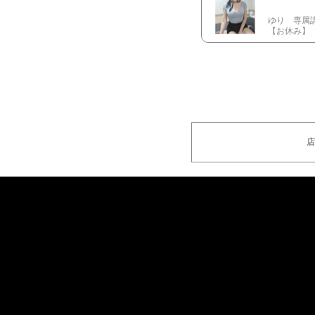
ゆり 専属
【お休み
店