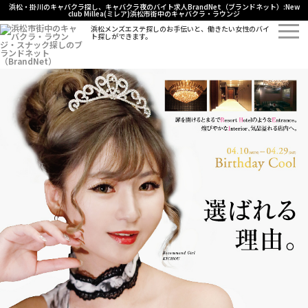
浜松・掛川のキャバクラ探し、キャバクラ夜のバイト求人BrandNet（ブランドネット）:New
club Millea(ミレア)浜松市街中のキャバクラ・ラウンジ
浜松メンズエステ探しのお手伝いと、働きたい女性のバイ
ト探しができます。