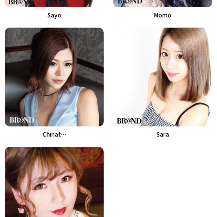
Sayo
Momo
Chinat…
Sara