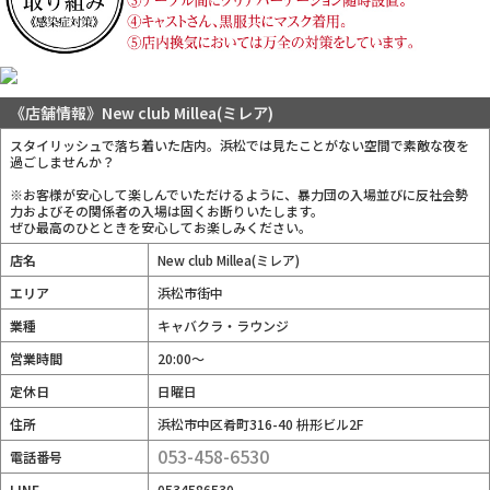
《店舗情報》New club Millea(ミレア)
スタイリッシュで落ち着いた店内。浜松では見たことがない空間で素敵な夜を
過ごしませんか？
※お客様が安心して楽しんでいただけるように、暴力団の入場並びに反社会勢
力およびその関係者の入場は固くお断りいたします。
ぜひ最高のひとときを安心してお楽しみください。
店名
New club Millea(ミレア)
エリア
浜松市街中
業種
キャバクラ・ラウンジ
営業時間
20:00〜
定休日
日曜日
住所
浜松市中区肴町316-40 枡形ビル2F
053-458-6530
電話番号
LINE
0534586530