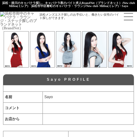
浜松・掛川のキャバクラ探し、キャバクラ夜のバイト求人BrandNet（ブランドネット）:New club
Millea(ミレア) 浜松市中区肴町のキャバクラ・ラウンジNew club Millea(ミレア)・Sayo
浜松メンズエステ探しのお手伝いと、働きたい女性のバイ
ト探しができます。
Sayo PROFILE
名前
Sayo
コメント
お店から