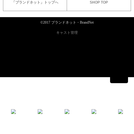
「ブランドネット」トップへ
SHOP TOP
©2017 ブランドネット・BrandNet
キャスト管理
053-458-6530
New club Millea
20:00〜
1Set 60min. 4,000〜